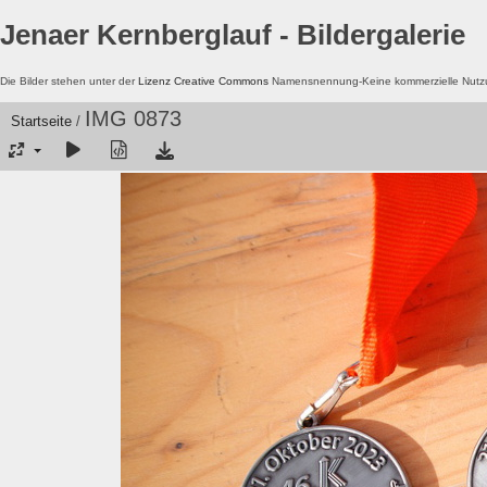
Jenaer Kernberglauf - Bildergalerie
Die Bilder stehen unter der
Lizenz Creative Commons
Namensnennung-Keine kommerzielle Nutzun
IMG 0873
Startseite
/