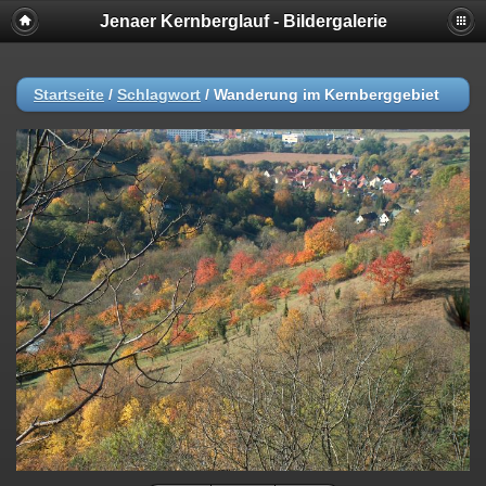
Jenaer Kernberglauf - Bildergalerie
Startseite
/
Schlagwort
/
Wanderung im Kernberggebiet