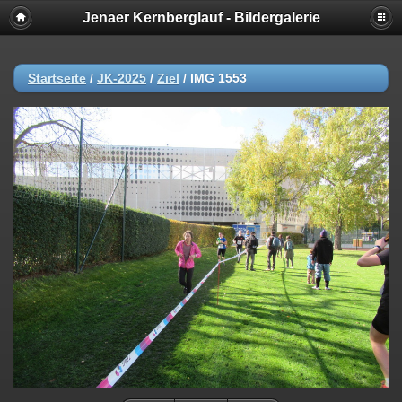
Jenaer Kernberglauf - Bildergalerie
Startseite
/
JK-2025
/
Ziel
/
IMG 1553