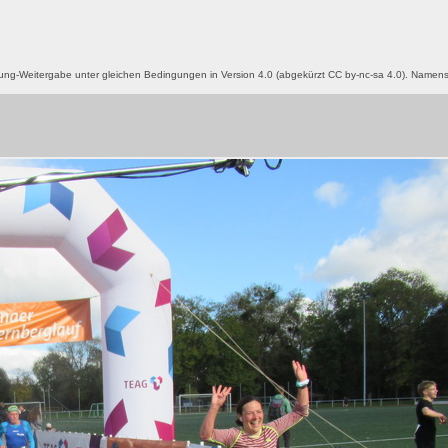
g-Weitergabe unter gleichen Bedingungen in Version 4.0 (abgekürzt CC by-nc-sa 4.0). Name