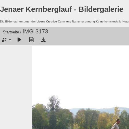
Jenaer Kernberglauf - Bildergalerie
Die Bilder stehen unter der
Lizenz Creative Commons
Namensnennung-Keine kommerzielle Nutzun
IMG 3173
Startseite
/