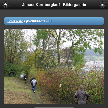
Jenaer Kernberglauf - Bildergalerie
Startseite
/
jk-2009-fot1-039