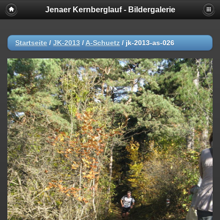
Jenaer Kernberglauf - Bildergalerie
Startseite
/
JK-2013
/
A-Schuetz
/
jk-2013-as-026