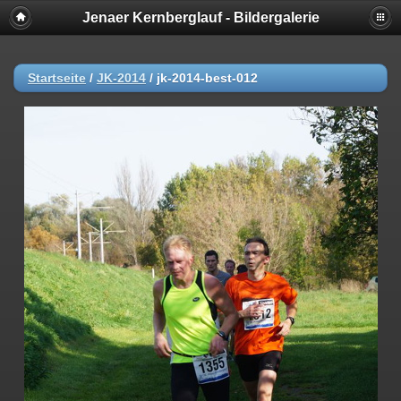
Jenaer Kernberglauf - Bildergalerie
Startseite
/
JK-2014
/
jk-2014-best-012