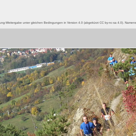
g-Weitergabe unter gleichen Bedingungen in Version 4.0 (abgekürzt CC by-nc-sa 4.0). Name