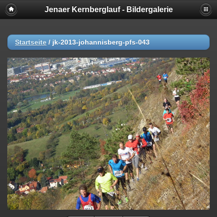
Jenaer Kernberglauf - Bildergalerie
Startseite
/
jk-2013-johannisberg-pfs-043