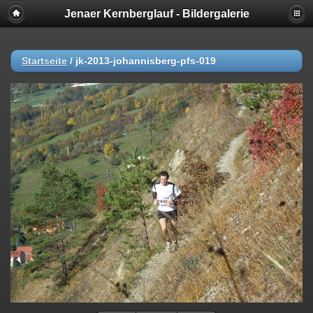
Jenaer Kernberglauf - Bildergalerie
Startseite
/
jk-2013-johannisberg-pfs-019