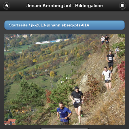
Jenaer Kernberglauf - Bildergalerie
Startseite
/
jk-2013-johannisberg-pfs-014