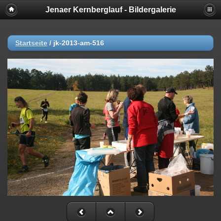
Jenaer Kernberglauf - Bildergalerie
Startseite
/
jk-2013-am-516