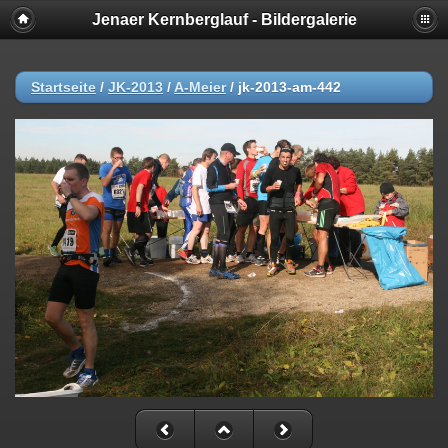
Jenaer Kernberglauf - Bildergalerie
Startseite
/
JK-2013
/
A-Meier
/
jk-2013-am-442