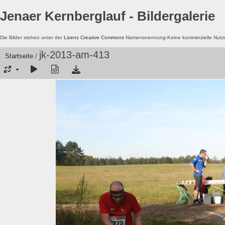
Jenaer Kernberglauf - Bildergalerie
Die Bilder stehen unter der
Lizenz Creative Commons
Namensnennung-Keine kommerzielle Nutzun
jk-2013-am-413
Startseite
/