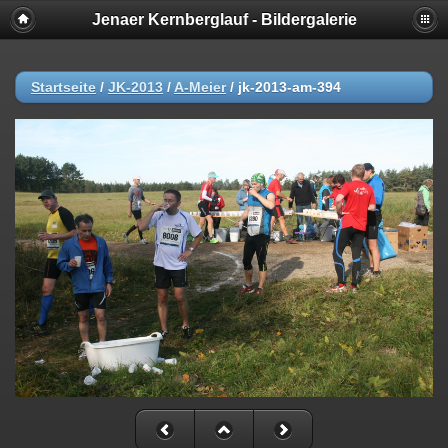
Jenaer Kernberglauf - Bildergalerie
Startseite
/
JK-2013
/
A-Meier
/
jk-2013-am-394