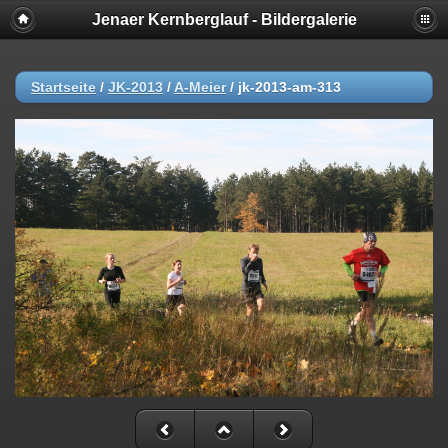
Jenaer Kernberglauf - Bildergalerie
Startseite
/
JK-2013
/
A-Meier
/
jk-2013-am-313