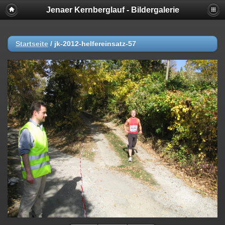
Jenaer Kernberglauf - Bildergalerie
Startseite
/
jk-2012-helfereinsatz-57