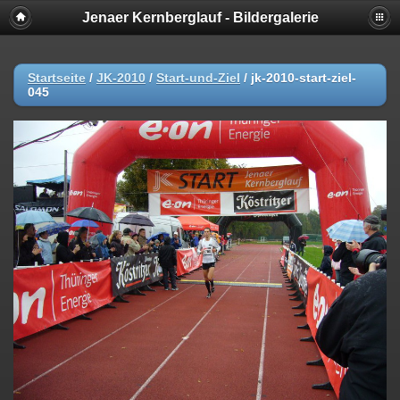
Jenaer Kernberglauf - Bildergalerie
Startseite
/
JK-2010
/
Start-und-Ziel
/
jk-2010-start-ziel-
045