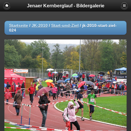
Jenaer Kernberglauf - Bildergalerie
Startseite
/
JK-2010
/
Start-und-Ziel
/
jk-2010-start-ziel-
024