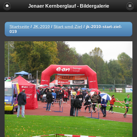
Jenaer Kernberglauf - Bildergalerie
Startseite
/
JK-2010
/
Start-und-Ziel
/
jk-2010-start-ziel-
019