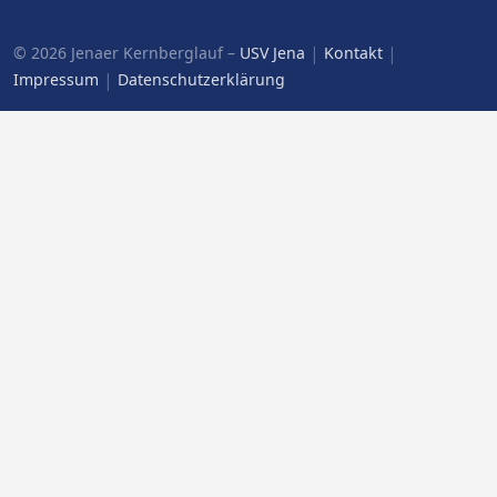
|
|
© 2026 Jenaer Kernberglauf –
USV Jena
Kontakt
|
Impressum
Datenschutzerklärung