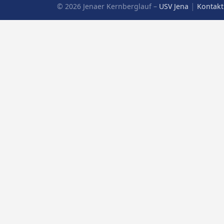
|
© 2026 Jenaer Kernberglauf –
USV Jena
Kontakt