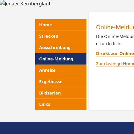
Home
Online-Meldu
Die Online-Meldun
Strecken
erforderlich.
Ausschreibung
Direkt zur Onlin
Online-Meldung
Zur davengo Hom
Anreise
Ergebnisse
Bildserien
Links