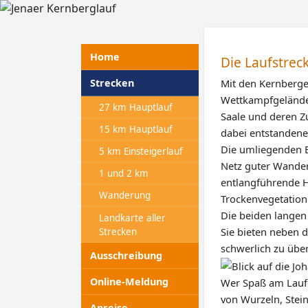
Home
Die Laufstrec
Mit den Kernbergen
Strecken
Wettkampfgelände.
27 km Hauptlauf
Saale und deren Zu
15 km Hauptlauf
dabei entstandenen
Die umliegenden Be
5 km Einsteigerlauf
Netz guter Wander
1 und 2 km
entlangführende H
Wanderung
Trockenvegetatio
Die beiden langen 
Landkarte aller
Sie bieten neben 
Strecken
schwerlich zu über
Ausschreibung
Online-Meldung
Wer Spaß am Laufe
von Wurzeln, Stein
Anreise