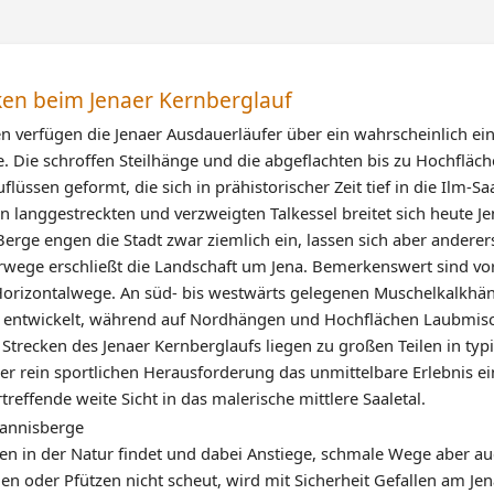
ken beim Jenaer Kernberglauf
 verfügen die Jenaer Ausdauerläufer über ein wahrscheinlich ein
 Die schroffen Steilhänge und die abgeflachten bis zu Hochflä
flüssen geformt, die sich in prähistorischer Zeit tief in die Ilm-S
 langgestreckten und verzweigten Talkessel breitet sich heute Je
rge engen die Stadt zwar ziemlich ein, lassen sich aber andererse
wege erschließt die Landschaft um Jena. Bemerkenswert sind vo
orizontalwege. An süd- bis westwärts gelegenen Muschelkalkhäng
n entwickelt, während auf Nordhängen und Hochflächen Laubmis
Strecken des Jenaer Kernberglaufs liegen zu großen Teilen in ty
der rein sportlichen Herausforderung das unmittelbare Erlebnis e
treffende weite Sicht in das malerische mittlere Saaletal.
n in der Natur findet und dabei Anstiege, schmale Wege aber auc
en oder Pfützen nicht scheut, wird mit Sicherheit Gefallen am Je