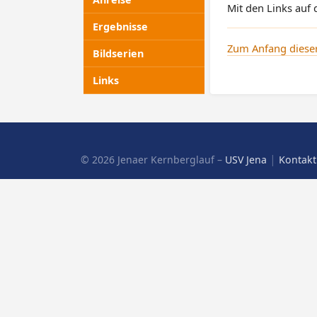
Mit den Links auf 
Ergebnisse
Zum Anfang dieser
Bildserien
Links
|
© 2026 Jenaer Kernberglauf –
USV Jena
Kontakt